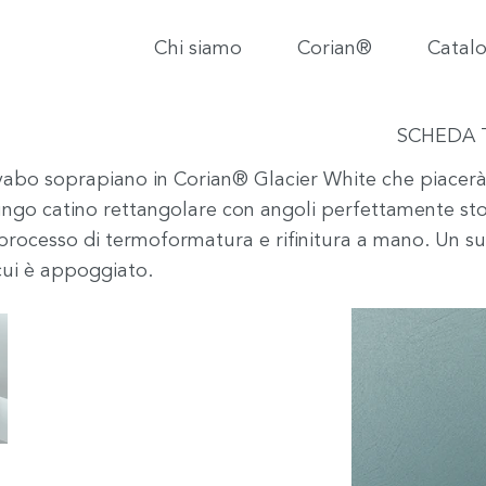
Chi siamo
Corian®
Catalo
SCHEDA 
avabo soprapiano in Corian® Glacier White che piacerà a
 lungo catino rettangolare con angoli perfettamente sto
processo di termoformatura e rifinitura a mano. Un sup
cui è appoggiato.